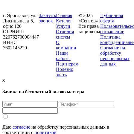
г. Ярославль, ул.
Заказать
Главная
© 2025
Публичная
Лисицына, д.5,
звонок
Каталог
«Септор» |
оферта
офис 120
Услуги
Все права
Пользовательск
ОГРНИП:
Отличия
защищены
соглашение
320762700004447
систем
Политика
ИНН:
О
конфиденциаль
7602145220
компании
Согласие на
Наши
обработку
работы
персональных
Партнерам
данных
Полезно
знать
x
Заявка на бесплатный вызов мастера
Даю
согласие
на обработку персональных данных в
соответствии с
политикой