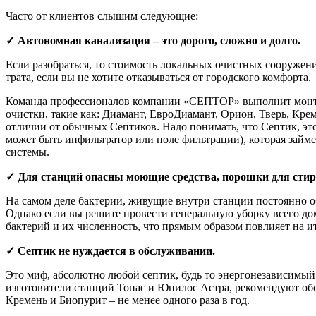
Часто от клиентов слышим следующие:
✓ Автономная канализация – это дорого, сложно и долго.
Если разобраться, то стоимость локальных очистных сооружени
трата, если вы не хотите отказываться от городского комфорта.
Команда профессионалов компании «СЕПТОР» выполнит монтаж с
очистки, такие как: Диамант, ЕвроДиамант, Орион, Тверь, Кре
отличии от обычных Септиков. Надо понимать, что Септик, эт
может быть инфильтратор или поле фильтрации), которая займет
системы.
✓ Для станций опасны моющие средства, порошки для стир
На самом деле бактерии, живущие внутри станции постоянно о
Однако если вы решите провести генеральную уборку всего до
бактерий и их численность, что прямым образом повлияет на ит
✓ Септик не нуждается в обслуживании.
Это миф, абсолютно любой септик, будь то энергонезависимый
изготовители станций Топас и Юнилос Астра, рекомендуют обсл
Кремень и Биопурит – не менее одного раза в год.