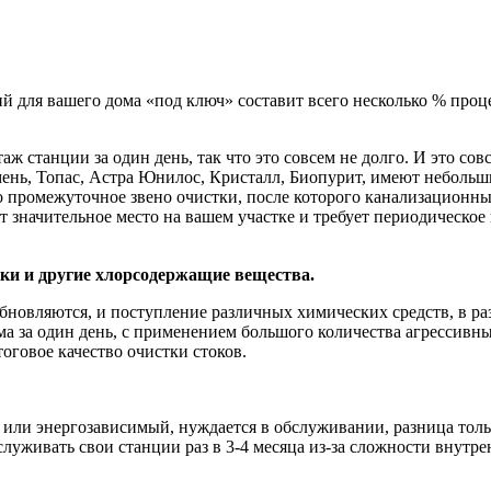
й для вашего дома «под ключ» составит всего несколько % проц
танции за один день, так что это совсем не долго. И это сов
мень, Топас, Астра Юнилос, Кристалл, Биопурит, имеют небольши
о промежуточное звено очистки, после которого канализационны
 значительное место на вашем участке и требует периодическое 
ки и другие хлорсодержащие вещества.
бновляются, и поступление различных химических средств, в ра
ма за один день, с применением большого количества агрессивн
оговое качество очистки стоков.
 или энергозависимый, нуждается в обслуживании, разница толь
уживать свои станции раз в 3-4 месяца из-за сложности внутре