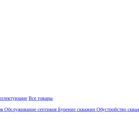
плектующие
Все товары
ов
Обслуживание септиков
Бурение скважин
Обустройство скв