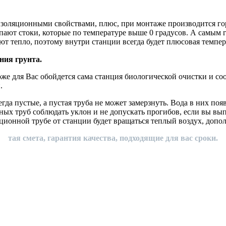
золяционными свойствами, плюс, при монтаже производится гор
ают стоки, которые по температуре выше 0 градусов. А самым 
т тепло, поэтому внутри станции всегда будет плюсовая темпера
ния грунта.
роже для Вас обойдется сама станция биологической очистки и со
.
гда пустые, а пустая труба не может замерзнуть. Вода в них поя
ных труб соблюдать уклон и не допускать прогибов, если вы вып
зационной трубе от станции будет вращаться теплый воздух, допо
тая смета, гарантия качества, подходящие для вас сроки.