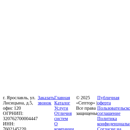
г. Ярославль, ул.
Заказать
Главная
© 2025
Публичная
Лисицына, д.5,
звонок
Каталог
«Септор» |
оферта
офис 120
Услуги
Все права
Пользовательск
ОГРНИП:
Отличия
защищены
соглашение
320762700004447
систем
Политика
ИНН:
О
конфиденциаль
7602145220
компании
Согласие на