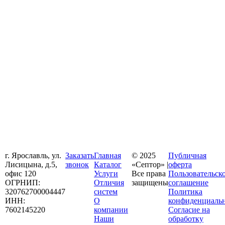
г. Ярославль, ул.
Заказать
Главная
© 2025
Публичная
Лисицына, д.5,
звонок
Каталог
«Септор» |
оферта
офис 120
Услуги
Все права
Пользовательск
ОГРНИП:
Отличия
защищены
соглашение
320762700004447
систем
Политика
ИНН:
О
конфиденциаль
7602145220
компании
Согласие на
Наши
обработку