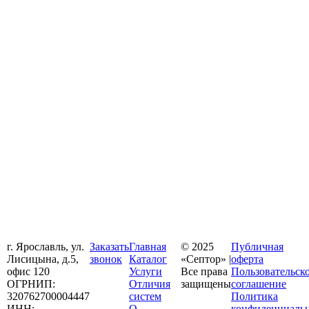
г. Ярославль, ул.
Заказать
Главная
© 2025
Публичная
Лисицына, д.5,
звонок
Каталог
«Септор» |
оферта
офис 120
Услуги
Все права
Пользовательск
ОГРНИП:
Отличия
защищены
соглашение
320762700004447
систем
Политика
ИНН:
О
конфиденциаль