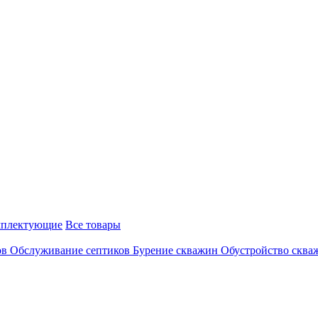
плектующие
Все товары
ов
Обслуживание септиков
Бурение скважин
Обустройство скв