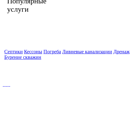
Популярные
услуги
Септики
Кессоны
Погреба
Ливневые канализации
Дренаж
Бурение скважин