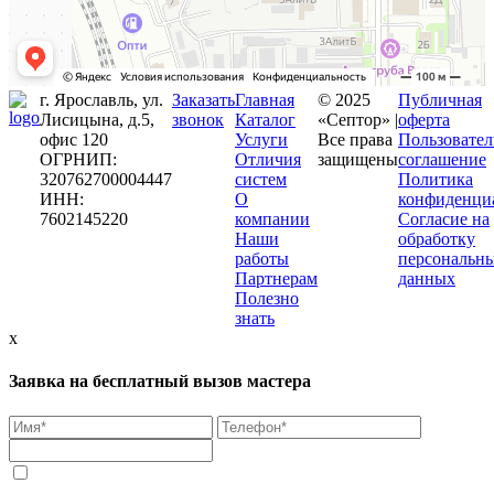
г. Ярославль, ул.
Заказать
Главная
© 2025
Публичная
Лисицына, д.5,
звонок
Каталог
«Септор» |
оферта
офис 120
Услуги
Все права
Пользовател
ОГРНИП:
Отличия
защищены
соглашение
320762700004447
систем
Политика
ИНН:
О
конфиденци
7602145220
компании
Согласие на
Наши
обработку
работы
персональн
Партнерам
данных
Полезно
знать
x
Заявка на бесплатный вызов мастера