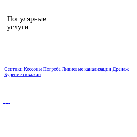
Популярные
услуги
Септики
Кессоны
Погреба
Ливневые канализации
Дренаж
Бурение скважин