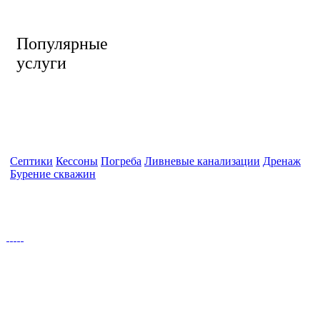
Популярные
услуги
Септики
Кессоны
Погреба
Ливневые канализации
Дренаж
Бурение скважин