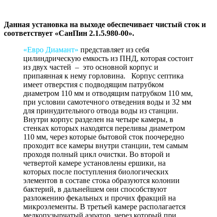
Данная установка на выходе обеспечивает чистый сток и
соответствует «СанПин 2.1.5.980-00».
«Евро Диамант»
представляет из себя
цилиндрическую емкость из ПНД, которая состоит
из двух частей – это основной корпус и
припаянная к нему горловина. Корпус септика
имеет отверстия с подводящим патрубком
диаметром 110 мм и отводящим патрубком 110 мм,
при условии самотечного отведения воды и 32 мм
для принудительного отвода воды из станции.
Внутри корпус разделен на четыре камеры, в
стенках которых находятся переливы диаметром
110 мм, через которые бытовой сток поочередно
проходит все камеры внутри станции, тем самым
проходя полный цикл очистки. Во второй и
четвертой камере установлены ершики, на
которых после поступления биологических
элементов в составе стока образуются колонии
бактерий, в дальнейшем они способствуют
разложению фекальных и прочих фракций на
микроэлементы. В третьей камере располагается
мелкопузырчатый аэратор, через который при