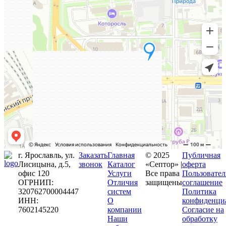
г. Ярославль, ул.
Заказать
Главная
© 2025
Публичная
Лисицына, д.5,
звонок
Каталог
«Септор» |
оферта
офис 120
Услуги
Все права
Пользовател
ОГРНИП:
Отличия
защищены
соглашение
320762700004447
систем
Политика
ИНН:
О
конфиденци
7602145220
компании
Согласие на
Наши
обработку