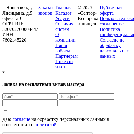
г. Ярославль, ул.
Заказать
Главная
© 2025
Публичная
Лисицына, д.5,
звонок
Каталог
«Септор» |
оферта
офис 120
Услуги
Все права
Пользовательско
ОГРНИП:
Отличия
защищены
соглашение
320762700004447
систем
Политика
ИНН:
О
конфиденциальн
7602145220
компании
Согласие на
Наши
обработку
работы
персональных
Партнерам
данных
Полезно
знать
x
Заявка на бесплатный вызов мастера
Даю
согласие
на обработку персональных данных в
соответствии с
политикой