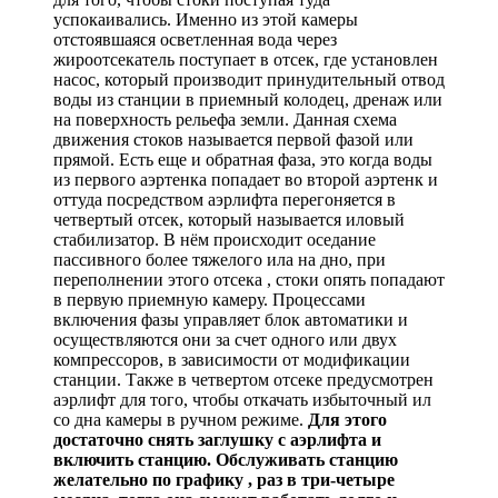
успокаивались. Именно из этой камеры
отстоявшаяся осветленная вода через
жироотсекатель поступает в отсек, где установлен
насос, который производит принудительный отвод
воды из станции в приемный колодец, дренаж или
на поверхность рельефа земли. Данная схема
движения стоков называется первой фазой или
прямой. Есть еще и обратная фаза, это когда воды
из первого аэртенка попадает во второй аэртенк и
оттуда посредством аэрлифта перегоняется в
четвертый отсек, который называется иловый
стабилизатор. В нём происходит оседание
пассивного более тяжелого ила на дно, при
переполнении этого отсека , стоки опять попадают
в первую приемную камеру. Процессами
включения фазы управляет блок автоматики и
осуществляются они за счет одного или двух
компрессоров, в зависимости от модификации
станции. Также в четвертом отсеке предусмотрен
аэрлифт для того, чтобы откачать избыточный ил
со дна камеры в ручном режиме.
Для этого
достаточно снять заглушку с аэрлифта и
включить станцию. Обслуживать станцию
желательно по графику , раз в три-четыре