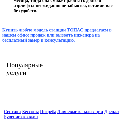
месяца, тогда она сможет работать долго и
аэрлифты неожиданно не забьются, оставив вас
без удобств.
–
Купить любую модель станции ТОПАС предлагаем в
нашем офисе продаж или вызвать инженера на
бесплатный замер и консультацию.
Популярные
услуги
Септики
Кессоны
Погреба
Ливневые канализации
Дренаж
Бурение скважин