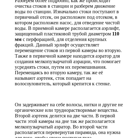
Разберем более подробно, как же происходит
очистка стоков в станции и разберем движение
воды по станции. Изначально стоки поступают в
первичный отсек, он расположен под отсеком, в
котором расположен насос, для отведение чистой
воды. В приемной камере располагается аэрлифт,
защищенный пластиковой трубой диаметром
110
мм
с перфорацией, для отделения крупных
фракций. Данный эрлифт осуществляет
перемещение стоков из первой камеры во вторую.
Также в первичной камере находится аэратор для
создания мелкопузырчатой аэрации, что помогает
усреднять стоки, путем их перемешивания.
Перемещаясь во вторую камеру, так же её
называют аэртенк, сток попадает на
волосоуловитель, который крепится к стенке.
–
Он задерживает на себе волосы, нитки и другие не
органические или труднорастворимые вещества.
Второй аэртенк делится на две части. В первой
части этой камеры на дне так же располагается
мелкопузырчатый аэратор. Во второй части
располагается перевернутая пирамида, она нужна
для того, чтобы стоки поступая туда