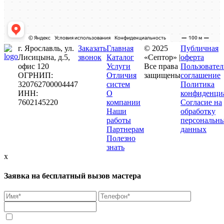
г. Ярославль, ул.
Заказать
Главная
© 2025
Публичная
Лисицына, д.5,
звонок
Каталог
«Септор» |
оферта
офис 120
Услуги
Все права
Пользовател
ОГРНИП:
Отличия
защищены
соглашение
320762700004447
систем
Политика
ИНН:
О
конфиденци
7602145220
компании
Согласие на
Наши
обработку
работы
персональн
Партнерам
данных
Полезно
знать
x
Заявка на бесплатный вызов мастера