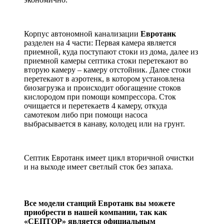
В компании СЕПТОР целый мир септиков)
Корпус автономной канализации
Евротанк
разделен на 4 части: Первая камера является
приемной, куда поступают стоки из дома, далее из
приемной камеры септика стоки перетекают во
вторую камеру – камеру отстойник. Далее стоки
перетекают в аэротенк, в котором установлена
биозагрузка и происходит обогащение стоков
кислородом при помощи компрессора. Сток
очищается и перетекаетв 4 камеру, откуда
самотеком либо при помощи насоса
выбрасывается в канаву, колодец или на грунт.
Септик Евротанк имеет цикл вторичной очистки
и на выходе имеет светлый сток без запаха.
–
Все модели станций Евротанк вы можете
приобрести в нашей компании, так как
«СЕПТОР» является официальным