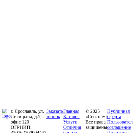
г. Ярославль, ул.
Заказать
Главная
© 2025
Публичная
Лисицына, д.5,
звонок
Каталог
«Септор» |
оферта
офис 120
Услуги
Все права
Пользовател
ОГРНИП:
Отличия
защищены
соглашение
320762700004447
систем
Политика