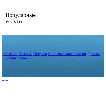
Популярные
услуги
Септики
Кессоны
Погреба
Ливневые канализации
Дренаж
Бурение скважин