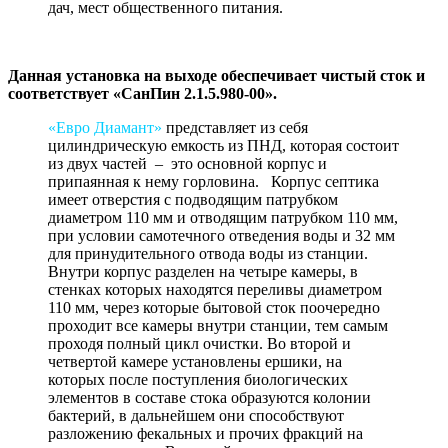
дач, мест общественного питания.
Данная установка на выходе обеспечивает чистый сток и
соответствует «СанПин 2.1.5.980-00».
«Евро Диамант»
представляет из себя
цилиндрическую емкость из ПНД, которая состоит
из двух частей – это основной корпус и
припаянная к нему горловина. Корпус септика
имеет отверстия с подводящим патрубком
диаметром 110 мм и отводящим патрубком 110 мм,
при условии самотечного отведения воды и 32 мм
для принудительного отвода воды из станции.
Внутри корпус разделен на четыре камеры, в
стенках которых находятся переливы диаметром
110 мм, через которые бытовой сток поочередно
проходит все камеры внутри станции, тем самым
проходя полный цикл очистки. Во второй и
четвертой камере установлены ершики, на
которых после поступления биологических
элементов в составе стока образуются колонии
бактерий, в дальнейшем они способствуют
разложению фекальных и прочих фракций на