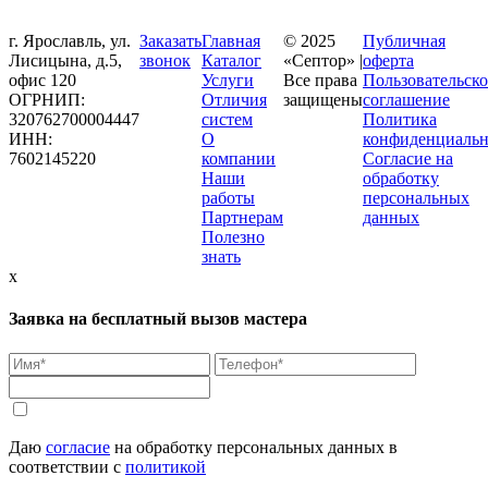
г. Ярославль, ул.
Заказать
Главная
© 2025
Публичная
Лисицына, д.5,
звонок
Каталог
«Септор» |
оферта
офис 120
Услуги
Все права
Пользовательско
ОГРНИП:
Отличия
защищены
соглашение
320762700004447
систем
Политика
ИНН:
О
конфиденциальн
7602145220
компании
Согласие на
Наши
обработку
работы
персональных
Партнерам
данных
Полезно
знать
x
Заявка на бесплатный вызов мастера
Даю
согласие
на обработку персональных данных в
соответствии с
политикой