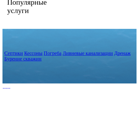
Популярные
услуги
Септики
Кессоны
Погреба
Ливневые канализации
Дренаж
Бурение скважин