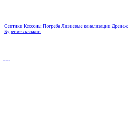
Септики
Кессоны
Погреба
Ливневые канализации
Дренаж
Бурение скважин