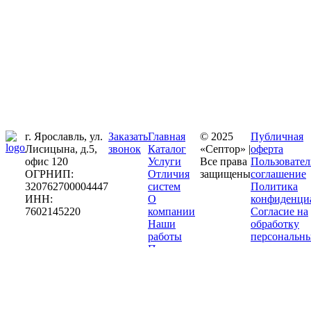
г. Ярославль, ул.
Заказать
Главная
© 2025
Публичная
Лисицына, д.5,
звонок
Каталог
«Септор» |
оферта
офис 120
Услуги
Все права
Пользовател
ОГРНИП:
Отличия
защищены
соглашение
320762700004447
систем
Политика
ИНН:
О
конфиденци
7602145220
компании
Согласие на
Наши
обработку
работы
персональн
Партнерам
данных
Полезно
знать
x