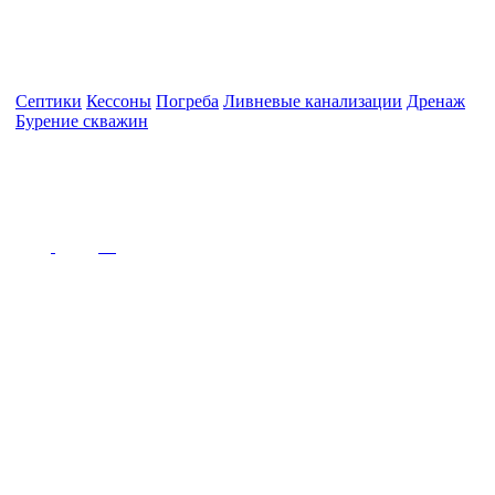
Септики
Кессоны
Погреба
Ливневые канализации
Дренаж
Бурение скважин