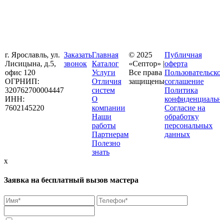
г. Ярославль, ул.
Заказать
Главная
© 2025
Публичная
Лисицына, д.5,
звонок
Каталог
«Септор» |
оферта
офис 120
Услуги
Все права
Пользовательск
ОГРНИП:
Отличия
защищены
соглашение
320762700004447
систем
Политика
ИНН:
О
конфиденциаль
7602145220
компании
Согласие на
Наши
обработку
работы
персональных
Партнерам
данных
Полезно
знать
x
Заявка на бесплатный вызов мастера