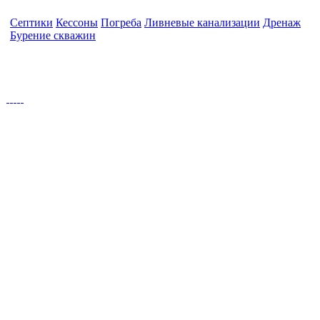
Септики
Кессоны
Погреба
Ливневые канализации
Дренаж
Бурение скважин