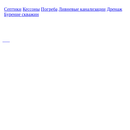
Септики
Кессоны
Погреба
Ливневые канализации
Дренаж
Бурение скважин