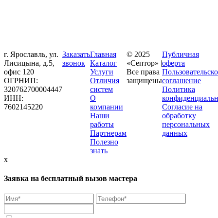
г. Ярославль, ул.
Заказать
Главная
© 2025
Публичная
Лисицына, д.5,
звонок
Каталог
«Септор» |
оферта
офис 120
Услуги
Все права
Пользовательско
ОГРНИП:
Отличия
защищены
соглашение
320762700004447
систем
Политика
ИНН:
О
конфиденциальн
7602145220
компании
Согласие на
Наши
обработку
работы
персональных
Партнерам
данных
Полезно
знать
x
Заявка на бесплатный вызов мастера