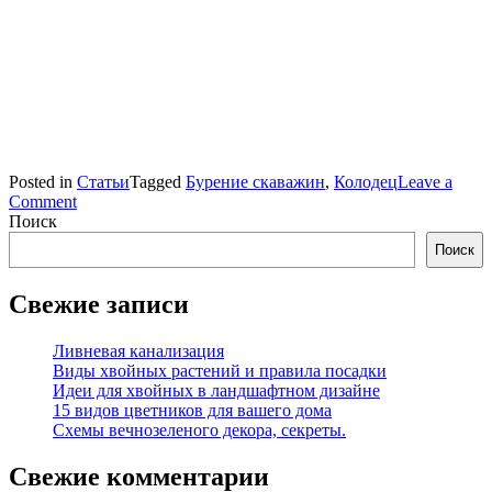
Posted in
Статьи
Tagged
Бурение скаважин
,
Колодец
Leave a
on
Comment
Бурение
Поиск
скважины
Поиск
или колодец?
Свежие записи
Ливневая канализация
Виды хвойных растений и правила посадки
Идеи для хвойных в ландшафтном дизайне
15 видов цветников для вашего дома
Схемы вечнозеленого декора, секреты.
Свежие комментарии