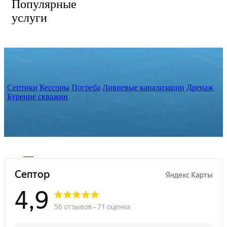
Популярные
услуги
Септики
Кессоны
Погреба
Ливневые канализации
Дренаж
Бурение скважин