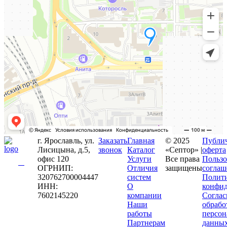
г. Ярославль, ул.
Заказать
Главная
© 2025
Публи
Лисицына, д.5,
звонок
Каталог
«Септор» |
оферта
офис 120
Услуги
Все права
Пользо
ОГРНИП:
Отличия
защищены
соглаш
320762700004447
систем
Полит
ИНН:
О
конфид
7602145220
компании
Соглас
Наши
обрабо
работы
персон
Партнерам
данны