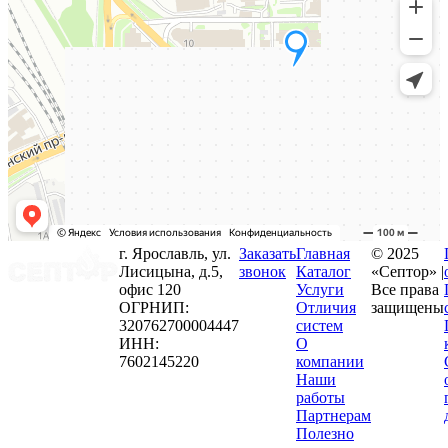
г. Ярославль, ул.
Заказать
Главная
© 2025
Лисицына, д.5,
звонок
Каталог
«Септор» |
офис 120
Услуги
Все права
ОГРНИП:
Отличия
защищены
320762700004447
систем
ИНН:
О
7602145220
компании
Наши
работы
Партнерам
Полезно